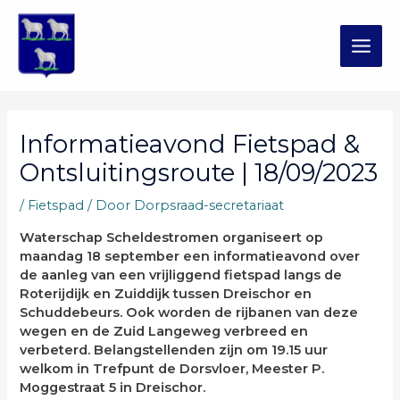
Ga
MAI
naar
de
ME
inhoud
Bericht
navigatie
Informatieavond Fietspad &
Ontsluitingsroute | 18/09/2023
/
Fietspad
/ Door
Dorpsraad-secretariaat
Waterschap Scheldestromen organiseert op
maandag 18 september een informatieavond over
de aanleg van een vrijliggend fietspad langs de
Roterijdijk en Zuiddijk tussen Dreischor en
Schuddebeurs. Ook worden de rijbanen van deze
wegen en de Zuid Langeweg verbreed en
verbeterd. Belangstellenden zijn om 19.15 uur
welkom in Trefpunt de Dorsvloer, Meester P.
Moggestraat 5 in Dreischor.