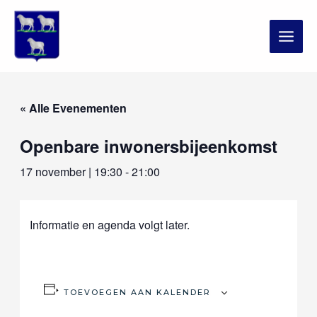
Ga
MAI
naar
de
ME
inhoud
« Alle Evenementen
Openbare inwonersbijeenkomst
17 november | 19:30
-
21:00
Informatie en agenda volgt later.
TOEVOEGEN AAN KALENDER