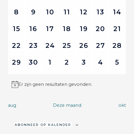
navigat
EVENEMENTEN,
EVENEMENTEN,
EVENEMENTEN,
EVENEMENTEN,
EVENEMENTE
EVENEM
EVE
0
0
0
0
0
0
0
8
9
10
11
12
13
14
EVENEMENTEN,
EVENEMENTEN,
EVENEMENTEN,
EVENEMENTEN,
EVENEMENTE
EVENEME
EVEN
0
0
0
0
0
0
0
15
16
17
18
19
20
21
EVENEMENTEN,
EVENEMENTEN,
EVENEMENTEN,
EVENEMENTEN,
EVENEMENTE
EVENEME
EVE
0
0
0
0
0
0
0
22
23
24
25
26
27
28
EVENEMENTEN,
EVENEMENTEN,
EVENEMENTEN,
EVENEMENTEN,
EVENEMENTE
EVENEME
EVEN
0
0
0
0
0
0
0
29
30
1
2
3
4
5
EVENEMENTEN,
EVENEMENTEN,
EVENEMENTEN,
EVENEMENTEN,
EVENEMENTE
EVENEM
EVE
Er zijn geen resultaten gevonden.
aug
Deze maand
okt
ABONNEER OP KALENDER