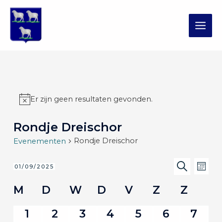
Ga
MAI
naar
de
ME
inhoud
Er zijn geen resultaten gevonden.
Rondje Dreischor
Rondje Dreischor
Evenementen
Evenem
Ev
01/09/2025
MAAN
Selecteer
ZOEKEN
wee
Zoeken
een
Kalender
M
D
W
D
V
Z
Z
nav
en
datum.
van
weerge
0
0
0
0
0
0
0
1
2
3
4
5
6
7
Evenementen